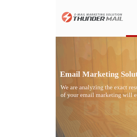
Email Marketing Solu
Social sharing
buttons in email
We are analyzing the exact res
of your email marketing will 