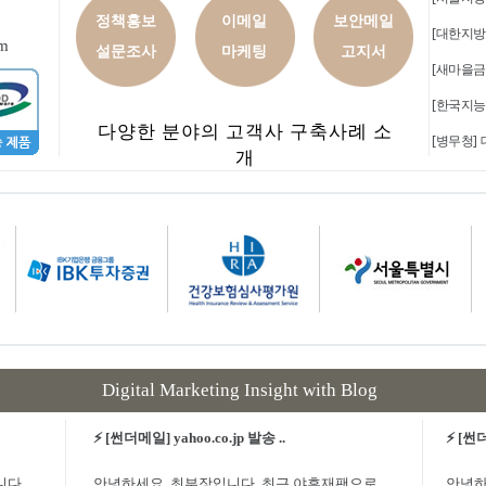
정책홍보
이메일
보안메일
[대한지방
om
설문조사
마케팅
고지서
[새마을금
[한국지능
다양한 분야의 고객사 구축사례 소
[병무청]
개
Digital Marketing Insight with Blog
⚡ [썬더메일] yahoo.co.jp 발송 ..
⚡ [썬더
니다.
안녕하세요. 최부장입니다. 최근 야후재팬으로
안녕하