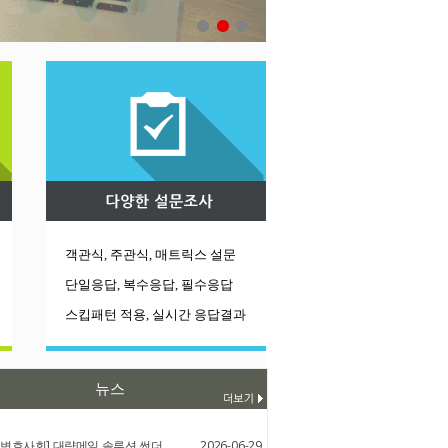
객관식, 주관식, 매트릭스 설문
단일응답, 복수응답, 필수응답
스킵패턴 적용, 실시간 응답결
과
뉴스
변호사회] 대량메일 솔루션 썬더..
2026-06-29