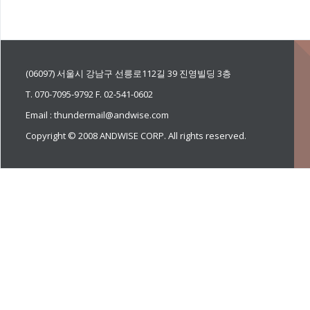
(06097) 서울시 강남구 선릉로112길 39 진영빌딩 3층
T. 070-7095-9792 F. 02-541-0602
Email : thundermail@andwise.com
Copyright © 2008 ANDWISE CORP. All rights reserved.