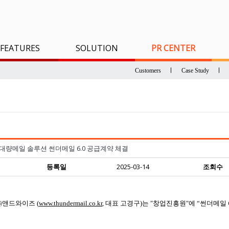
FEATURES
SOLUTION
PR CENTER
Customers
Case Study
 대량메일 솔루션 썬더메일 6.0 공급계약 체결
등록일
2025-03-14
조회수
㈜
앤드와이즈
대표 고경구
는
창업진흥원
에
썬더메일 6
(
www.thundermail.co.kr
,
)
"
"
“