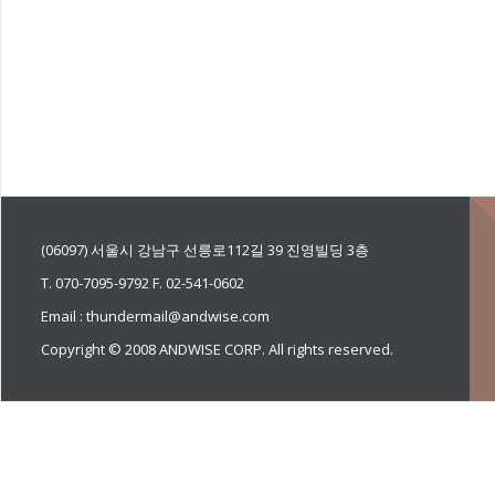
(06097) 서울시 강남구 선릉로112길 39 진영빌딩 3층
T. 070-7095-9792 F. 02-541-0602
Email : thundermail@andwise.com
Copyright © 2008 ANDWISE CORP. All rights reserved.