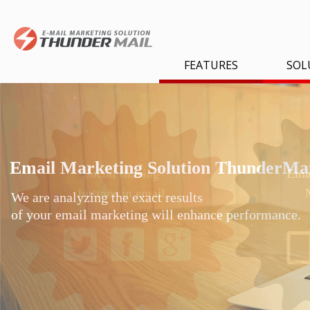
FEATURES
SOL
Email Marketing Solution ThunderMai
Social sharing
Emai
buttons in email
We are analyzing the exact results
of your email marketing will enhance performance.