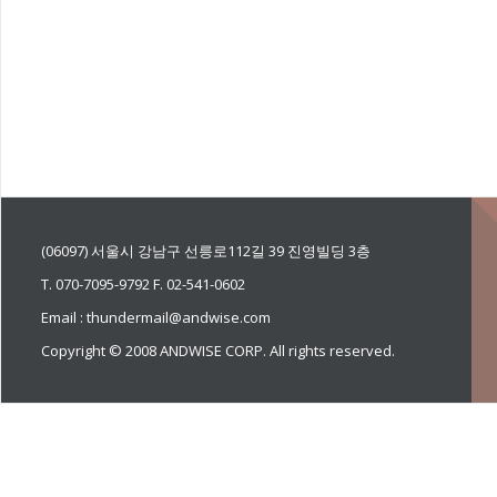
(06097) 서울시 강남구 선릉로112길 39 진영빌딩 3층
T. 070-7095-9792 F. 02-541-0602
Email : thundermail@andwise.com
Copyright © 2008 ANDWISE CORP. All rights reserved.